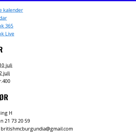
e kalender
dar
ok 365
k Live
R
10 juli
2 juli
r.400
ØR
ing H
on
21 73 20 59
l
britishmcburgundia@gmail.com