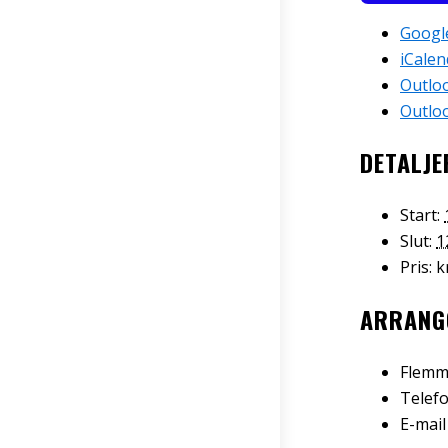
Googl
iCalen
Outlo
Outloo
DETALJE
Start:
Slut:
1
Pris:
k
ARRANG
Flemm
Telef
E-mai