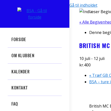
Gå til indholdet
« Alle Begivenhe
Denne begiv
FORSIDE
BRITISH MC
OM KLUBBEN
10 juli
-
12 juli
kr.400
KALENDER
«
Træf GB Cl
BSA – ture 
KONTAKT
FAQ
British MC B